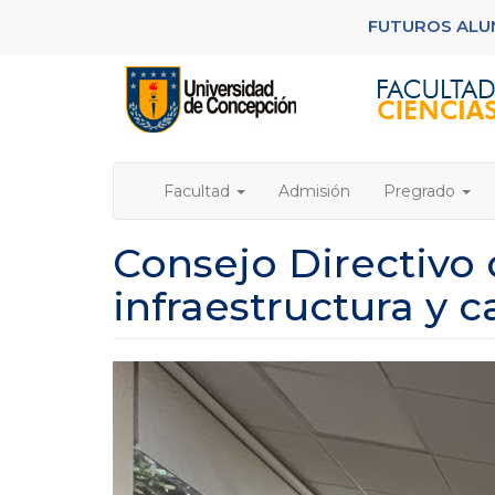
Pasar
FUTUROS AL
al
contenido
principal
Facultad
Admisión
Pregrado
Consejo Directivo 
infraestructura y 