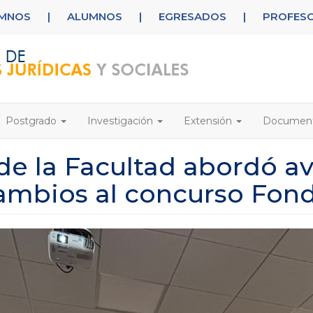
UMNOS
|
ALUMNOS
|
EGRESADOS
|
PROFES
Postgrado
Investigación
Extensión
Documen
de la Facultad abordó a
cambios al concurso Fon