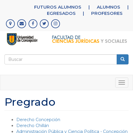
Pasar
FUTUROS ALUMNOS
|
ALUMNOS
|
al
EGRESADOS
|
PROFESORES
contenido
principal
Formulario
de
Buscar
búsqueda
Togg
navig
Pregrado
Derecho Concepción
Derecho Chillán
Administración Pública y Ciencia Política - Concepción