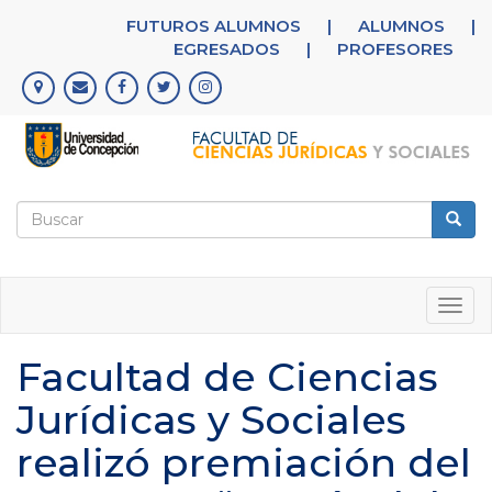
Pasar
FUTUROS ALUMNOS
|
ALUMNOS
|
al
EGRESADOS
|
PROFESORES
contenido
principal
Formulario
de
Buscar
búsqueda
Togg
navig
Facultad de Ciencias
Jurídicas y Sociales
realizó premiación del