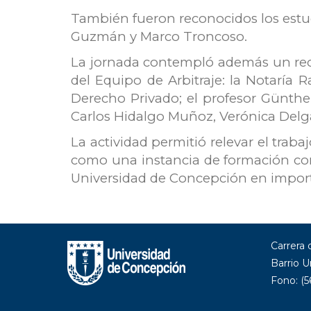
También fueron reconocidos los estu
Guzmán y Marco Troncoso.
La jornada contempló además un reco
del Equipo de Arbitraje: la Notaría 
Derecho Privado; el profesor Günthe
Carlos Hidalgo Muñoz, Verónica Delg
La actividad permitió relevar el trab
como una instancia de formación com
Universidad de Concepción en import
Carrera
Barrio U
Fono: (5