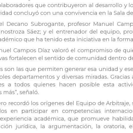
olaboradores que contribuyeron al desarrollo y 
ividad concluyó con una convivencia en la Sala de
l Decano Subrogante, profesor Manuel Campos
Inostroza Sáez; y el entrenador del equipo, pro
adémico que ha tenido esta iniciativa en la form
anuel Campos Díaz valoró el compromiso de qui
vas fortalecen el sentido de comunidad dentro de
ncias son las que permiten generar esa unidad y 
les departamentos y diversas miradas. Gracias 
ones a todos quienes hacen posible esta act
más”, señaló.
ero recordó los orígenes del Equipo de Arbitraje,
dos en participar en competencias internaci
 experiencia académica, que promueve habilida
ación jurídica, la argumentación, la oratoria,