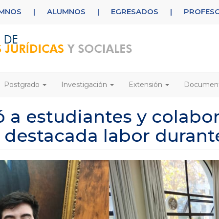
UMNOS
|
ALUMNOS
|
EGRESADOS
|
PROFES
Postgrado
Investigación
Extensión
Documen
 a estudiantes y colabo
u destacada labor durant