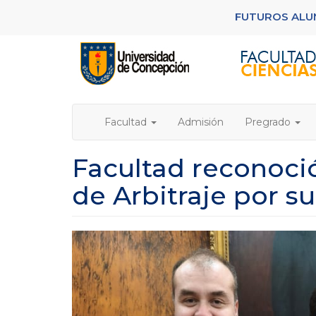
Pasar
FUTUROS AL
al
contenido
principal
Facultad
Admisión
Pregrado
Facultad reconoció
de Arbitraje por s