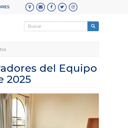
ORES
Formulario
de
Buscar
búsqueda
tos
radores del Equipo
e 2025