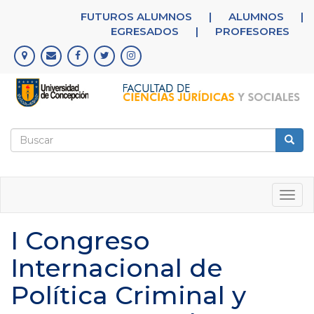
Pasar
FUTUROS ALUMNOS
|
ALUMNOS
|
al
EGRESADOS
|
PROFESORES
contenido
principal
Formulario
de
Buscar
búsqueda
Togg
navig
I Congreso
Internacional de
Política Criminal y