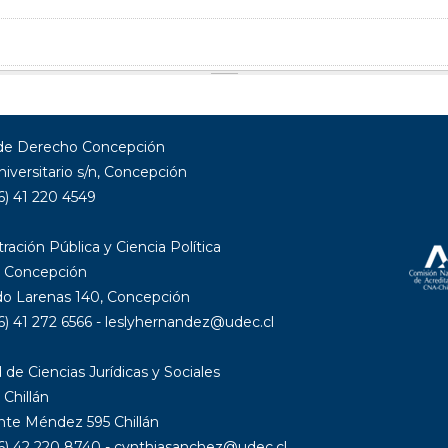
 de Derecho Concepción
niversitario s/n, Concepción
6) 41 220 4549
ración Pública y Ciencia Política
 Concepción
 Larenas 140, Concepción
6) 41 272 6566 - leslyhernandez@udec.cl
 de Ciencias Jurídicas y Sociales
Chillán
nte Méndez 595 Chillán
56) 42 220 8740 - cynthiasanchez@udec.cl