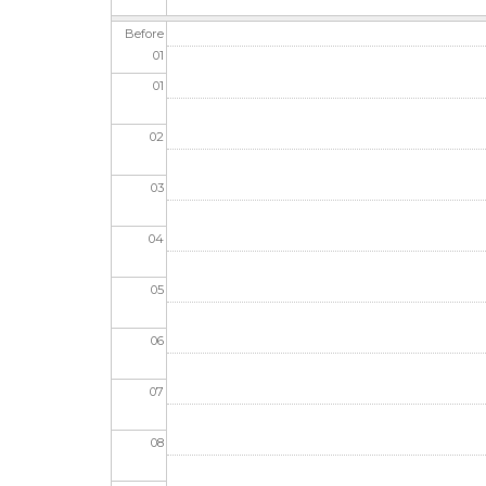
Before
01
01
02
03
04
05
06
07
08