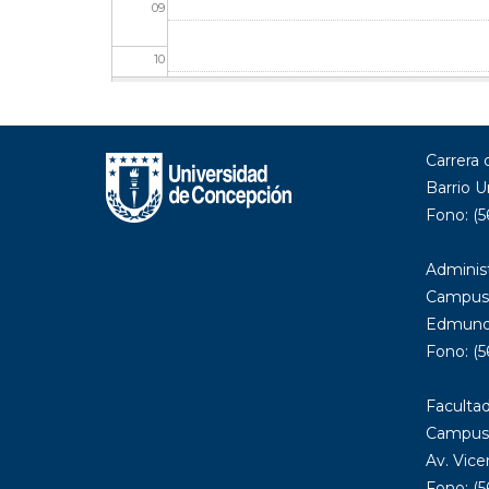
09
10
11
Carrera
12
Barrio U
13
Fono: (5
14
Administ
Campus
15
Edmundo
Fono: (5
16
Facultad
17
Campus 
Av. Vice
18
Fono: (