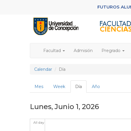
Pasar
FUTUROS AL
al
contenido
principal
Facultad
Admisión
Pregrado
Calendar
Día
Solapas
Mes
Week
Día
(solapa
Año
principales
activa)
Lunes, Junio 1, 2026
All day