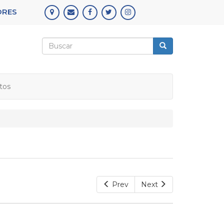
ORES
Formulario
de
Buscar
búsqueda
tos
Prev
Next