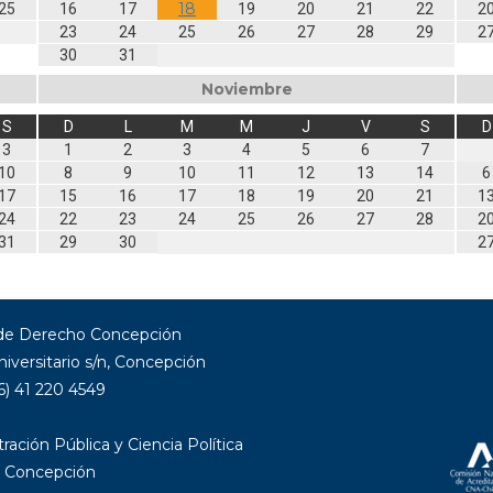
18
25
16
17
19
20
21
22
2
23
24
25
26
27
28
29
2
30
31
Noviembre
S
D
L
M
M
J
V
S
D
3
1
2
3
4
5
6
7
10
8
9
10
11
12
13
14
6
17
15
16
17
18
19
20
21
1
24
22
23
24
25
26
27
28
2
31
29
30
2
 de Derecho Concepción
niversitario s/n, Concepción
6) 41 220 4549
ración Pública y Ciencia Política
 Concepción