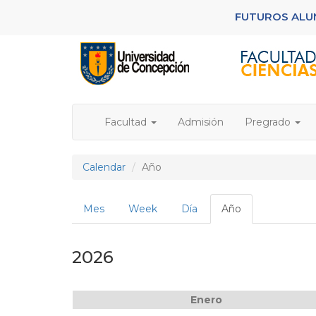
Pasar
FUTUROS AL
al
contenido
principal
Facultad
Admisión
Pregrado
Calendar
Año
Solapas
Mes
Week
Día
Año
(solapa
principales
activa)
2026
Enero