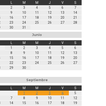
L
M
M
J
V
S
2
3
4
5
6
7
9
10
11
12
13
14
5
16
17
18
19
20
21
2
23
24
25
26
27
28
9
30
31
Junio
L
M
M
J
V
S
1
2
3
4
5
6
8
9
10
11
12
13
4
15
16
17
18
19
20
1
22
23
24
25
26
27
8
29
30
Septiembre
L
M
M
J
V
S
1
2
3
4
5
7
8
9
10
11
12
3
14
15
16
17
18
19