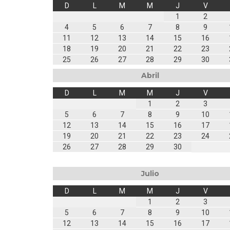
D
L
M
M
J
V
1
2
4
5
6
7
8
9
11
12
13
14
15
16
18
19
20
21
22
23
25
26
27
28
29
30
Abril
D
L
M
M
J
V
1
2
3
5
6
7
8
9
10
12
13
14
15
16
17
19
20
21
22
23
24
26
27
28
29
30
Julio
D
L
M
M
J
V
1
2
3
5
6
7
8
9
10
12
13
14
15
16
17