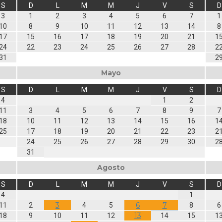
S
D
L
M
M
J
V
S
D
3
1
2
3
4
5
6
7
1
10
8
9
10
11
12
13
14
8
17
15
16
17
18
19
20
21
1
24
22
23
24
25
26
27
28
2
31
2
Mayo
S
D
L
M
M
J
V
S
D
4
1
2
11
3
4
5
6
7
8
9
7
18
10
11
12
13
14
15
16
1
25
17
18
19
20
21
22
23
2
24
25
26
27
28
29
30
2
31
Agosto
S
D
L
M
M
J
V
S
D
4
1
3
6
7
11
2
4
5
8
6
13
18
9
10
11
12
14
15
1