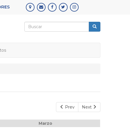
ORES
Formulario
de
Buscar
búsqueda
tos
Prev
Next
Marzo