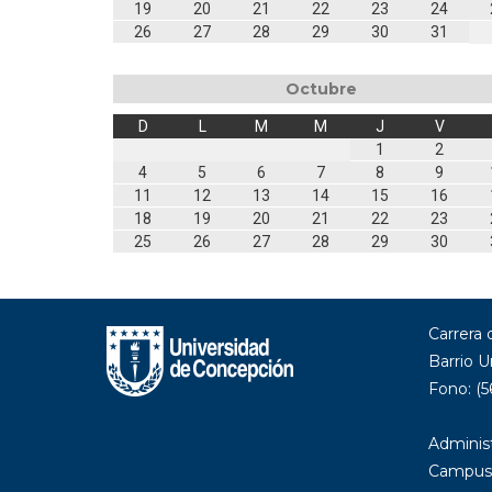
19
20
21
22
23
24
26
27
28
29
30
31
Octubre
D
L
M
M
J
V
1
2
4
5
6
7
8
9
11
12
13
14
15
16
18
19
20
21
22
23
25
26
27
28
29
30
Carrera
Barrio U
Fono: (5
Administ
Campus