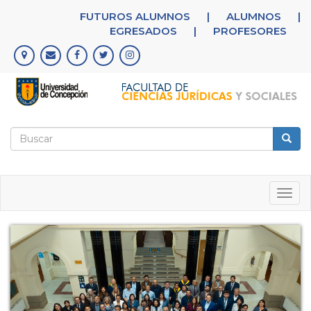
Pasar
FUTUROS ALUMNOS
|
ALUMNOS
|
al
EGRESADOS
|
PROFESORES
contenido
principal
Formulario
de
Buscar
búsqueda
Togg
navig